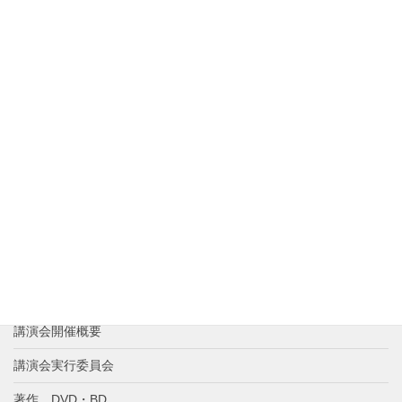
リンク・著作権について
サイト閲覧に関しての推奨ブラウザ
お問い合わせ
新着情報
講演者紹介
これまでの歩み
講演会の反響
講演会参加申し込み
講演会開催概要
講演会実行委員会
著作、DVD・BD