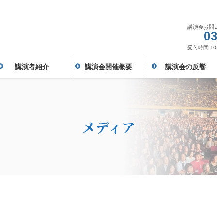
講演会お問
03
受付時間 10:
講演者紹介
講演会開催概要
講演会の反響
メディア