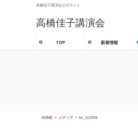
コ
ナ
高橋佳子講演会公式サイト
ン
ビ
高橋佳子講演会
テ
ゲ
ン
ー
ツ
シ
に
ョ
TOP
新着情報
移
ン
動
に
移
動
HOME
メディア
bo_to2009