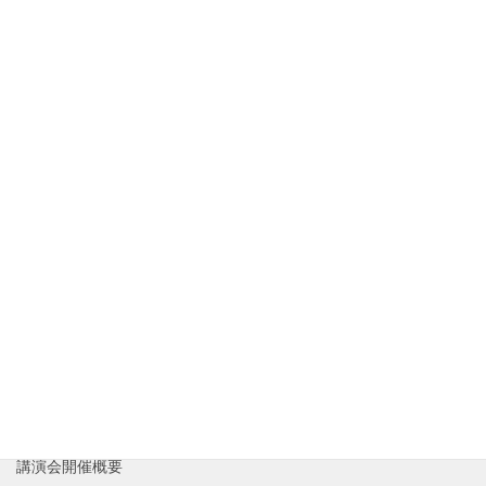
よくある質問
リンク・著作権について
サイト閲覧に関しての推奨ブラウザ
お問い合わせ
新着情報
講演者紹介
これまでの歩み
講演会の反響
講演会参加申し込み
講演会開催概要