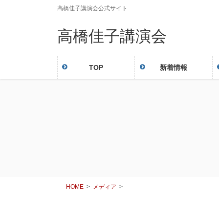
コ
ナ
高橋佳子講演会公式サイト
ン
ビ
高橋佳子講演会
テ
ゲ
ン
ー
ツ
シ
に
ョ
TOP
新着情報
移
ン
動
に
移
動
HOME
メディア