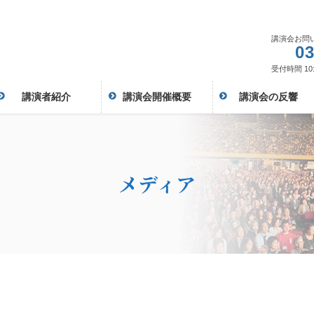
講演会お問
03
受付時間 10:
講演者紹介
講演会開催概要
講演会の反響
メディア