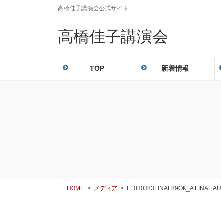
コ
ナ
高橋佳子講演会公式サイト
ン
ビ
高橋佳子講演会
テ
ゲ
ン
ー
ツ
シ
に
ョ
TOP
新着情報
移
ン
動
に
移
動
HOME
メディア
L1030383FINAL89OK_A FINAL A