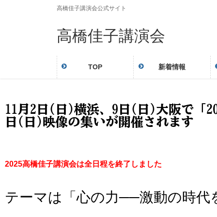
高橋佳子講演会公式サイト
高橋佳子講演会
TOP
新着情報
11月2日(日)横浜、9日(日)大阪で
日(日)映像の集いが開催されます
2025
高橋佳子講演会は全日程を終了しました
テーマは「心の力──激動の時代