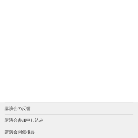
第4章 憑きもの落とし──「心の力」を解放する
4月中旬から全国の書店に並び始めますので、ぜひ、お求めくださ
い。
新着情報
講演者紹介
これまでの歩み
講演会の反響
講演会参加申し込み
講演会開催概要